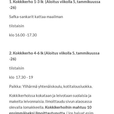
1. Kokkikerho 1-3 lk (Aloitus viikolla 5, tammikuussa
-26)
Safka-sankarit kattaa maailman
tiistaisin
klo 16.00 -17.30
2. Kokkikerho 4-6 lk (Aloitus viikolla 5, tammikuussa
-26)
tiistaisin
klo 17.30 - 19
Paikka: Ylihärmä yhtenäiskoulu, kotitalousluokka.
Kokkikerhoissa kokataan ja leivotaan suolaisia ja
makeita leivonnaisia. Ilmoittaudu sivun alaosassa
olevalla lomakkeella.
Kokkikerhoihin mahtuu 10
ensimmäiseksi ilmoittautunutta.
(Jos haluat esim.