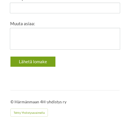
Muuta asiaa:
Lähetä lomake
©
Härmänmaan 4H-yhdistys ry
Tehty Yhdistysavaimella