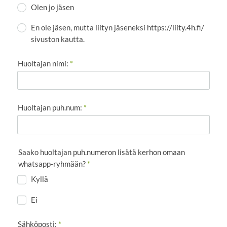
Olen jo jäsen
En ole jäsen, mutta liityn jäseneksi https://liity.4h.fi/
sivuston kautta.
Huoltajan nimi:
*
Huoltajan puh.num:
*
Saako huoltajan puh.numeron lisätä kerhon omaan
whatsapp-ryhmään?
*
Kyllä
Ei
Sähköposti:
*